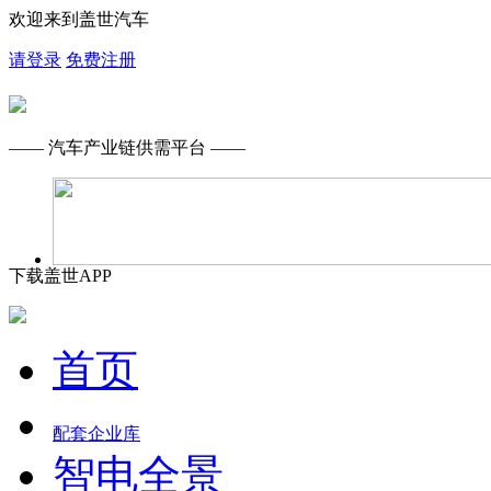
欢迎来到盖世汽车
请登录
免费注册
—— 汽车产业链供需平台 ——
下载盖世APP
首页
配套企业库
智电全景