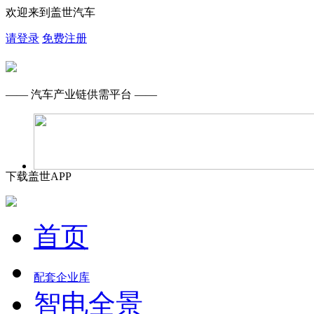
欢迎来到盖世汽车
请登录
免费注册
—— 汽车产业链供需平台 ——
下载盖世APP
首页
配套企业库
智电全景