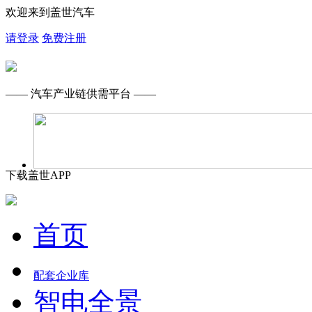
欢迎来到盖世汽车
请登录
免费注册
—— 汽车产业链供需平台 ——
下载盖世APP
首页
配套企业库
智电全景