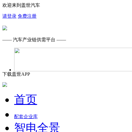
欢迎来到盖世汽车
请登录
免费注册
—— 汽车产业链供需平台 ——
下载盖世APP
首页
配套企业库
智电全景