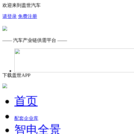
欢迎来到盖世汽车
请登录
免费注册
—— 汽车产业链供需平台 ——
下载盖世APP
首页
配套企业库
智电全景