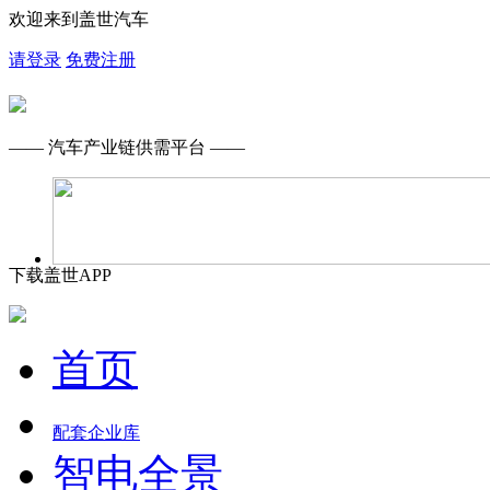
欢迎来到盖世汽车
请登录
免费注册
—— 汽车产业链供需平台 ——
下载盖世APP
首页
配套企业库
智电全景