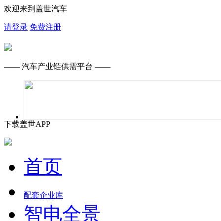
欢迎来到盖世汽车
请登录
免费注册
—— 汽车产业链供需平台 ——
下载盖世APP
首页
配套企业库
智电全景