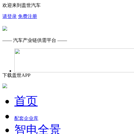
欢迎来到盖世汽车
请登录
免费注册
—— 汽车产业链供需平台 ——
下载盖世APP
首页
配套企业库
智电全景