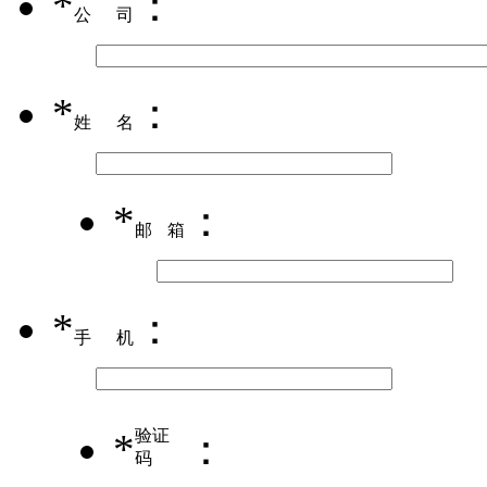
*
：
公司
*
：
姓名
*
：
邮箱
*
：
手机
*
验证
：
码