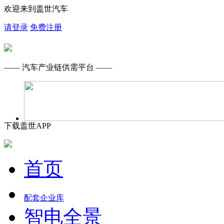
欢迎来到盖世汽车
请登录
免费注册
—— 汽车产业链供需平台 ——
下载盖世APP
首页
配套企业库
智电全景