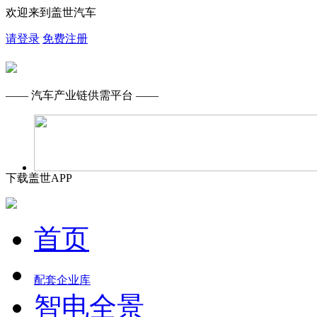
欢迎来到盖世汽车
请登录
免费注册
—— 汽车产业链供需平台 ——
下载盖世APP
首页
配套企业库
智电全景