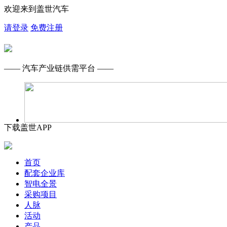
欢迎来到盖世汽车
请登录
免费注册
—— 汽车产业链供需平台 ——
下载盖世APP
首页
配套企业库
智电全景
采购项目
人脉
活动
产品