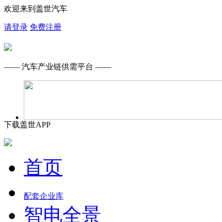
欢迎来到盖世汽车
请登录
免费注册
—— 汽车产业链供需平台 ——
下载盖世APP
首页
配套企业库
智电全景