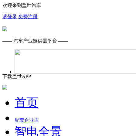
欢迎来到盖世汽车
请登录
免费注册
—— 汽车产业链供需平台 ——
下载盖世APP
首页
配套企业库
智电全景