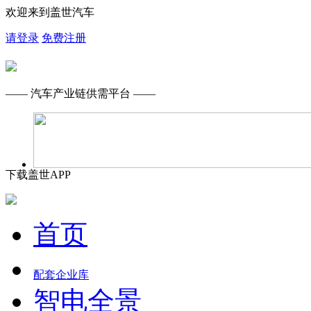
欢迎来到盖世汽车
请登录
免费注册
—— 汽车产业链供需平台 ——
下载盖世APP
首页
配套企业库
智电全景