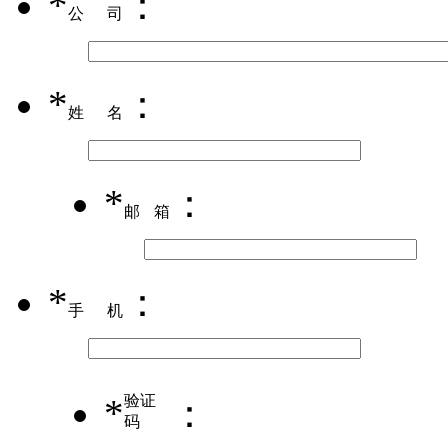
*
：
公司
*
：
姓名
*
：
邮箱
*
：
手机
*
验证
：
码