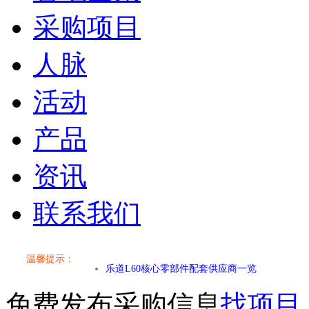
采购项目
人脉
活动
产品
资讯
联系我们
小米SU7核心零部件配套供应商一览
温馨提示：
乐道L60核心零部件配套供应商一览
免费发布采购信息
找项目
第二代 AION V核心零部件配套供应商一览