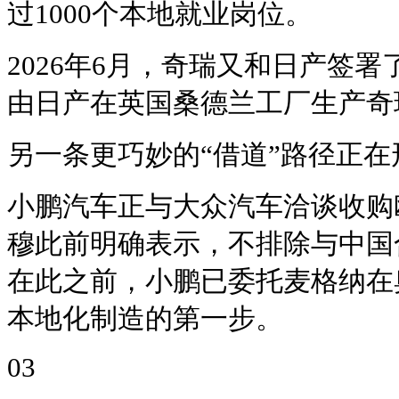
过1000个本地就业岗位。
2026年6月，奇瑞又和日产签
由日产在英国桑德兰工厂生产奇
另一条更巧妙的“借道”路径正
小鹏汽车正与大众汽车洽谈收购
穆此前明确表示，不排除与中国
在此之前，小鹏已委托麦格纳在
本地化制造的第一步。
03