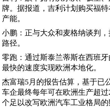
牌。据报道，吉利计划购买福特
产能。
小鹏：正与大众和麦格纳谈判，
路径。
零跑：通过斯泰兰蒂斯在西班牙
最快的速度实现欧洲本地化。
杰富瑞5月的报告估算，基于已
车企最终每年可在欧洲生产超过2
个足以改写欧洲汽车工业格局的