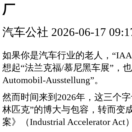
厂
汽车公社
2026-06-17 09:1
如果你是汽车行业的老人，“IA
想起“法兰克福/慕尼黑车展”，也就是“I
Automobil-Ausstellung”。
然而时间来到2026年，这三个
林匹克”的博大与包容，转而变
案》（Industrial Accelerator Ac