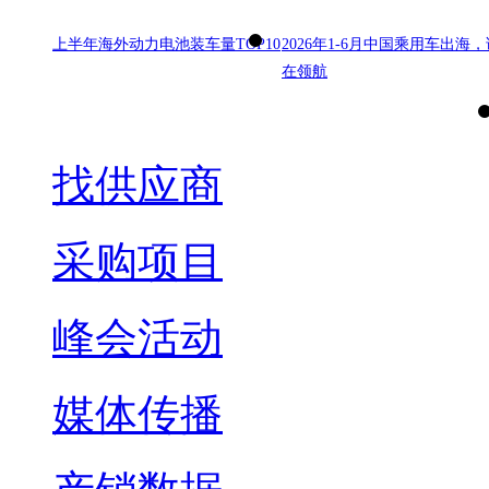
上半年海外动力电池装车量TOP10
2026年1-6月中国乘用车出海，
在领航
找供应商
采购项目
峰会活动
媒体传播