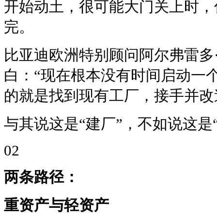
开始动土，很可能大门关上时，
完。
比亚迪欧洲特别顾问阿尔弗雷多
白：“现在根本没有时间启动一
的就是找到现有工厂，接手并改
与其说这是“建厂”，不如说这是
02
两条路径：
重资产与轻资产