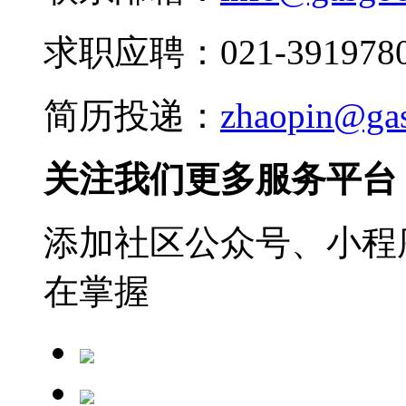
求职应聘：021-3919780
简历投递：
zhaopin@ga
关注我们更多服务平台
添加社区公众号、小程序
在掌握