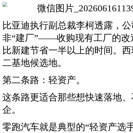
比亚迪执行副总裁李柯透露，公
非“建厂”——收购现有工厂的改造
比新建节省一半以上的时间。西
二基地候选地。
第二条路：轻资产。
这条路更适合那些想快速落地、
企。
零跑汽车就是典型的“轻资产选手