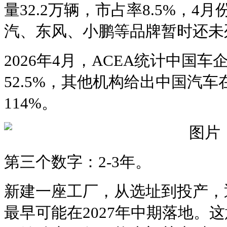
量32.2万辆，市占率8.5%，4月
汽、东风、小鹏等品牌暂时还未
2026年4月，ACEA统计中国
52.5%，其他机构给出中国汽
114%。
第三个数字：2-3年。
新建一座工厂，从选址到投产，通
最早可能在2027年中期落地。