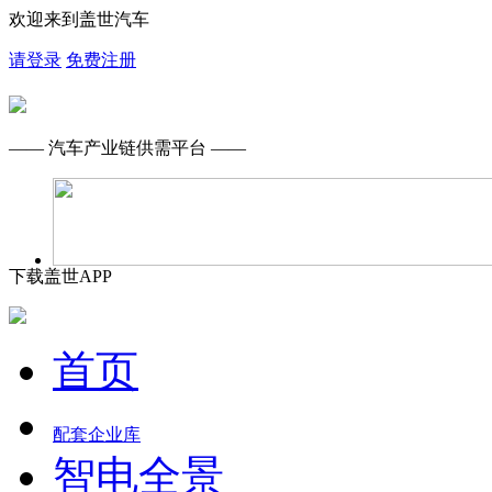
欢迎来到盖世汽车
请登录
免费注册
—— 汽车产业链供需平台 ——
下载盖世APP
首页
配套企业库
智电全景