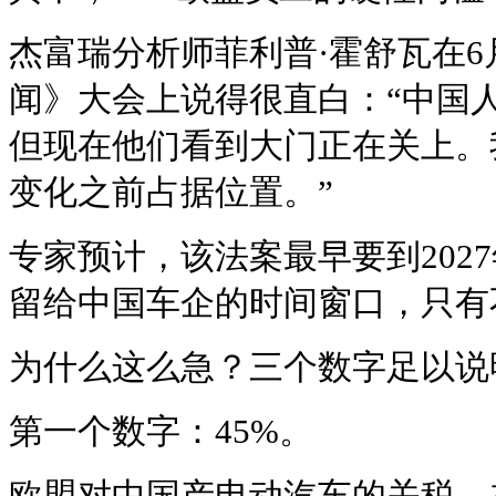
杰富瑞分析师菲利普·霍舒瓦在6
闻》大会上说得很直白：“中国
但现在他们看到大门正在关上。
变化之前占据位置。”
专家预计，该法案最早要到202
留给中国车企的时间窗口，只有
为什么这么急？三个数字足以说
第一个数字：45%。
欧盟对中国产电动汽车的关税，