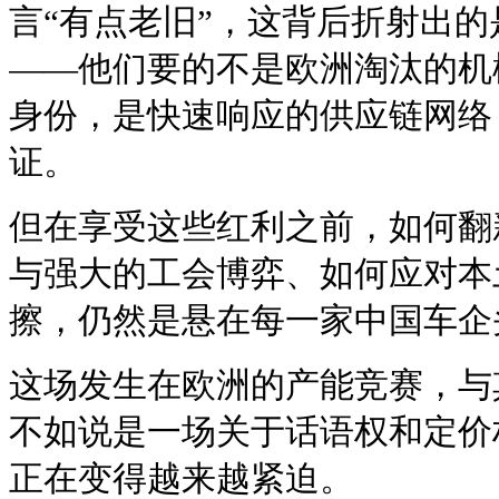
言“有点老旧”，这背后折射出
——他们要的不是欧洲淘汰的机
身份，是快速响应的供应链网络
证。
但在享受这些红利之前，如何翻
与强大的工会博弈、如何应对本
擦，仍然是悬在每一家中国车企
这场发生在欧洲的产能竞赛，与
不如说是一场关于话语权和定价
正在变得越来越紧迫。