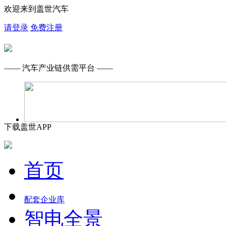
欢迎来到盖世汽车
请登录
免费注册
—— 汽车产业链供需平台 ——
下载盖世APP
首页
配套企业库
智电全景