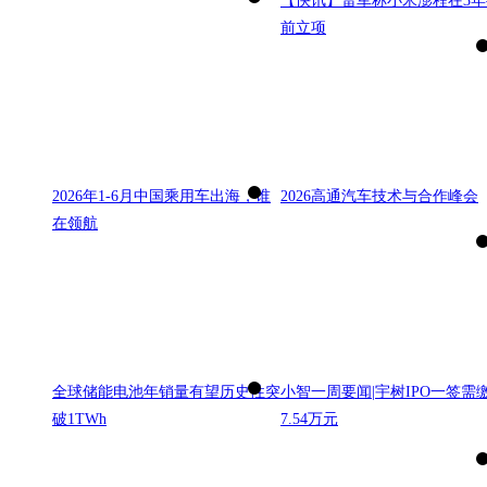
【快讯】雷军称小米澎程在3年
前立项
2026年1-6月中国乘用车出海，谁
2026高通汽车技术与合作峰会
在领航
全球储能电池年销量有望历史性突
小智一周要闻|宇树IPO一签需
破1TWh
7.54万元