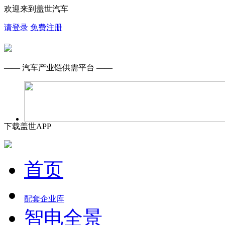
欢迎来到盖世汽车
请登录
免费注册
—— 汽车产业链供需平台 ——
下载盖世APP
首页
配套企业库
智电全景