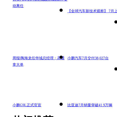
动离任
【全球汽车新技术观察】 7月
周报|陶海龙任华域总经理；高通
小鹏汽车7月交付38,027台
拿大单
小鹏G9L正式官宣
比亚迪7月销量突破41.9万辆