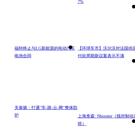
7%
福特终止与LG新能源的电动汽车
【环球车市】沃尔沃对法国供
电池合同
付款周期新议案表示不满
关泰璐：打通“车-路-云-网”整体防
护
上海拿森: Nbooster（线控制动
统）