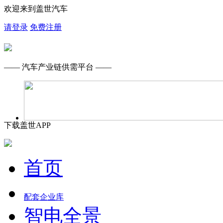
欢迎来到盖世汽车
请登录
免费注册
—— 汽车产业链供需平台 ——
下载盖世APP
首页
配套企业库
智电全景