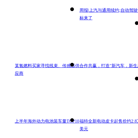
周报|上汽与通用续约;自动驾
标来了
某氢燃料买家寻找线束、传感器供
合作共赢，打造“新汽车，新生
应商
上半年海外动力电池装车量TOP10
福特全新电动皮卡起售价约2.8
美元