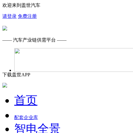
欢迎来到盖世汽车
请登录
免费注册
—— 汽车产业链供需平台 ——
下载盖世APP
首页
配套企业库
智电全景