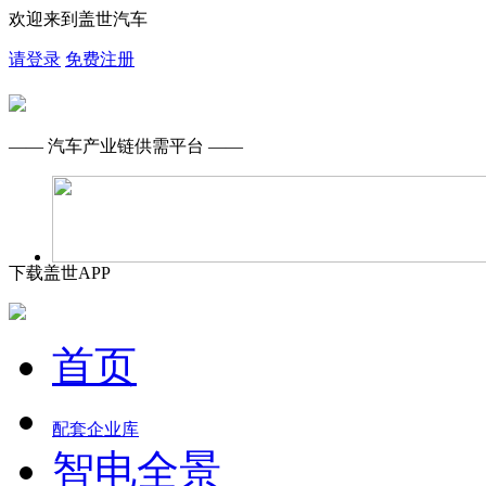
欢迎来到盖世汽车
请登录
免费注册
—— 汽车产业链供需平台 ——
下载盖世APP
首页
配套企业库
智电全景