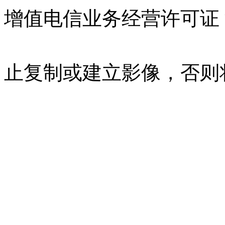
增值电信业务经营许可证 沪B
07023350号
沪公网安备 310
止复制或建立影像，否则