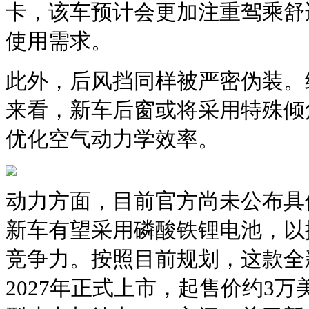
卡，该车预计会更加注重驾乘舒
使用需求。
此外，后风挡同样被严密伪装。
来看，新车后窗或将采用特殊倾
优化空气动力学效率。
动力方面，目前官方尚未公布具
新车有望采用磷酸铁锂电池，以
竞争力。按照目前规划，这款全
2027年正式上市，起售价约3