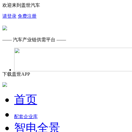
欢迎来到盖世汽车
请登录
免费注册
—— 汽车产业链供需平台 ——
下载盖世APP
首页
配套企业库
智电全景