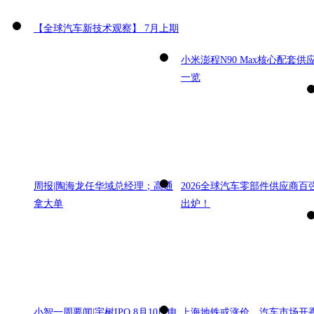
【全球汽车新技术观察】 7月上期
小米澎程N90 Max核心配套供
一览
周报|陶海龙任华域总经理；高通
2026全球汽车零部件供应商百
拿大单
出炉！
小智一周要闻|宇树IPO 8月10日申
上海地铁或涨价，汽车市场开