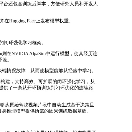
yo开放平台还包含训练后脚本，方便研究人员和开发人
，并在Hugging Face上发布模型权重。
吞吐量的闭环强化学习框架。
NVIDIA AlpaSim中运行模型，使其经历连
环境。
和极端情况故障，从而使模型能够从经验中学习。
se NuRec构建，支持高效、可扩展的闭环强化学习，从
amayo提供了一条从开环预训练到闭环优化的连续路
管道能够从原始驾驶视频片段中自动生成基于决策且
具身推理模型提供所需的因果训练数据基础。