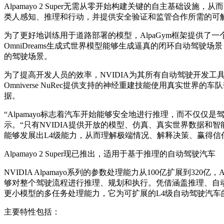
Alpamayo 2 Super无需从零开始构建关键的自主基础设施，
类人感知、推理和行动，并提供安全验证和监管合作所需的可
为了更好地训练用于道路部署的模型，AlpaGym框架提供了一个闭环
OmniDreams生成式世界模型能够生成逼真的闭环自动驾驶
的驾驶场景。
为了提高开发人员的效率，NVIDIA为其所有自动驾驶开发工具
Omniverse NuRec提供支持的神经重建技能使用真实世
据。
“Alpamayo标志着汽车开始能够安全地进行推理，而不仅仅是驾
示。“只有NVIDIA提供开放的模型、仿真、真实世界数据和
能够发展出L4级能力，从而理解极端情况、解释决策、赢得信
Alpamayo 2 Super现已推出，适用于基于推理的自动驾驶汽车
NVIDIA Alpamayo系列的参数处理能力从100亿扩展到320亿，A
够对整个驾驶流程进行推理、规划和执行。凭借涵盖推理、自
更小模型的多任务处理能力，它为可扩展的L4级自动驾驶汽车
主要特性包括：