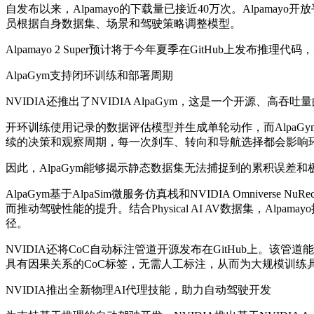
自发布以来，Alpamayo的下载量已接近40万次。Alpama
员根据自身数据集、场景和驾驶策略调整模型。
Alpamayo 2 Super预计将于今年夏季在GitHub上发布推理代码
AlpaGym支持闭环训练和部署周期
NVIDIA还推出了NVIDIA AlpaGym，这是一个开源、高
开环训练使用记录的数据评估模型并生成单轮动作，而AlpaGym则在
续的决策和观察周期，每一次刹车、转向和导航选择都会影响
因此，AlpaGym能够揭示静态数据集无法捕捉到的累积误差
AlpaGym基于AlpaSim微服务仿真栈和NVIDIA Omniver
而推动驾驶性能的提升。结合Physical AI AV数据集，Alp
径。
NVIDIA还将CoC自动标注管道开源发布在GitHub上。该
具有因果关系的CoC标签，无需人工标注，从而为大规模训练
NVIDIA推出全新物理AI代理技能，助力自动驾驶开发