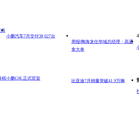
应商
4
小鹏汽车7月交付38,027台
周报|陶海龙任华域总经理；高通
拿大单
香槟
小鹏G9L正式官宣
比亚迪7月销量突破41.9万辆