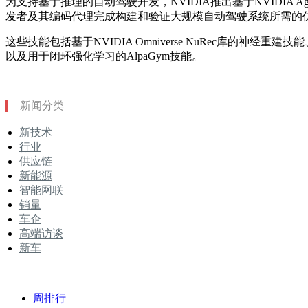
为支持基于推理的自动驾驶开发，NVIDIA推出基于NVIDIA Age
发者及其编码代理完成构建和验证大规模自动驾驶系统所需的
这些技能包括基于NVIDIA Omniverse NuRec库的神经重建技能
以及用于闭环强化学习的AlpaGym技能。
新闻分类
新技术
行业
供应链
新能源
智能网联
销量
车企
高端访谈
新车
周排行