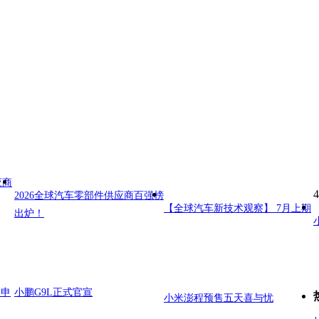
应商
4
2026全球汽车零部件供应商百强榜
【全球汽车新技术观察】 7月上期
出炉！
日申
小鹏G9L正式官宣
小米澎程预售五天喜与忧