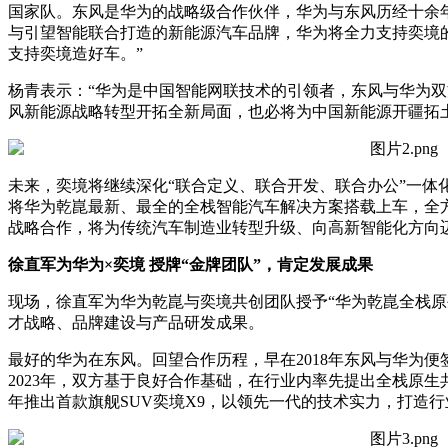
国家队。东风是华为的战略级合作伙伴，华为与东风历经十余
与引望智能联合打造的新能源汽车品牌，华为将全力支持奕境
支持奕境造好车。”
杨青表示：“华为是中国智能网联技术的引领者，东风与华为
风新能源战略转型开拓全新局面，也必将为中国新能源开疆拓
未来，奕境将继续深化“联合定义、联合开发、联合办公”一体
将华为乾崑最新、最全的全栈智能汽车解决方案搭载上车，全
战略合作，将为传统汽车制造业转型升级、向高新智能化方向
徐直军为华为×奕境 授牌“金牌团队”，肯定发展成果
现场，徐直军为华为乾崑与奕境共创团队授予“华为乾崑全栈原
才战略、品牌建设与产品研发成果。
最好的华为在东风。回望合作历程，早在2018年东风与华为
2023年，双方基于良好合作基础，在行业内率先提出全栈原
年推出首款旗舰SUV奕境X9，以领先一代的技术实力，打造