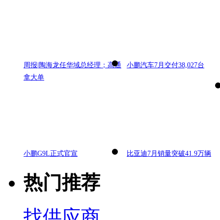
周报|陶海龙任华域总经理；高通
小鹏汽车7月交付38,027台
拿大单
小鹏G9L正式官宣
比亚迪7月销量突破41.9万辆
热门推荐
找供应商