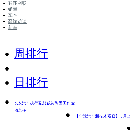
智能网联
销量
车企
高端访谈
新车
周排行
|
日排行
长安汽车执行副总裁彭陶因工作变
动离任
【全球汽车新技术观察】 7月