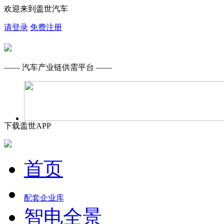
欢迎来到盖世汽车
请登录
免费注册
—— 汽车产业链供需平台 ——
下载盖世APP
首页
配套企业库
智电全景