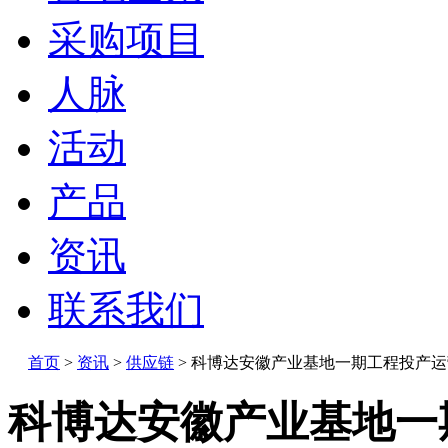
采购项目
人脉
活动
产品
资讯
联系我们
首页
>
资讯
>
供应链
>
科博达安徽产业基地一期工程投产运
科博达安徽产业基地一