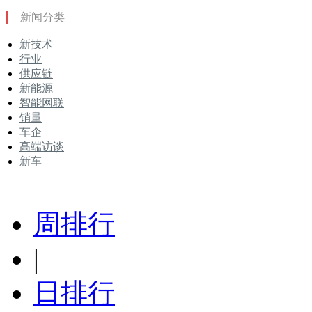
新闻分类
新技术
行业
供应链
新能源
智能网联
销量
车企
高端访谈
新车
周排行
|
日排行