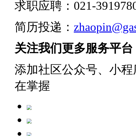
求职应聘：021-3919780
简历投递：
zhaopin@ga
关注我们更多服务平台
添加社区公众号、小程序
在掌握