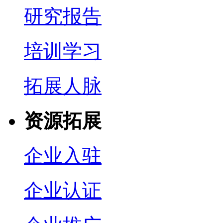
研究报告
培训学习
拓展人脉
资源拓展
企业入驻
企业认证