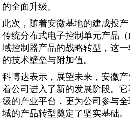
的全面升级。
此次，随着安徽基地的建成投产
传统分布式电子控制单元产品（
域控制器产品的战略转型，这一
的技术壁垒与附加值。
科博达表示，展望未来，安徽产
着公司进入了新的发展阶段。它
级的产业平台，更为公司参与全
域的产品转型奠定了坚实基础。