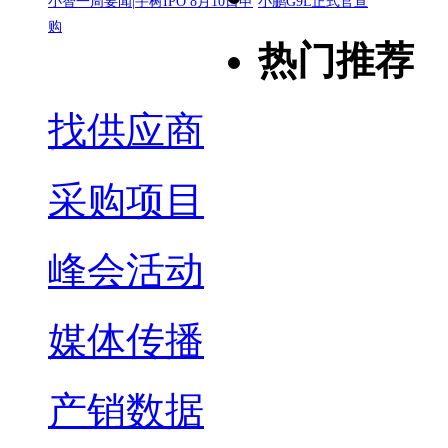
小智一周要闻|宇树IPO 8月10日申
小鹏G9L正式官宣
购
热门推荐
找供应商
采购项目
峰会活动
媒体传播
产销数据