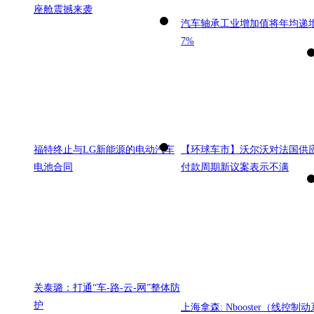
座舱震撼来袭
汽车轴承工业增加值将年均递
7%
福特终止与LG新能源的电动汽车
【环球车市】沃尔沃对法国供
电池合同
付款周期新议案表示不满
关泰璐：打通“车-路-云-网”整体防
护
上海拿森: Nbooster（线控制动