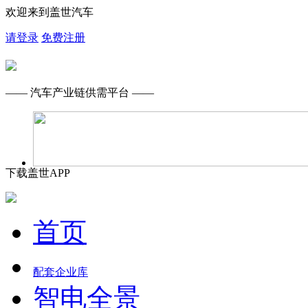
欢迎来到盖世汽车
请登录
免费注册
—— 汽车产业链供需平台 ——
下载盖世APP
首页
配套企业库
智电全景