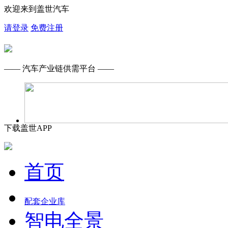
欢迎来到盖世汽车
请登录
免费注册
—— 汽车产业链供需平台 ——
下载盖世APP
首页
配套企业库
智电全景