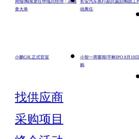
周报|陶海龙任华域总经理；高通
长安汽车执行副总裁彭陶因工
拿大单
动离任
小鹏G9L正式官宣
小智一周要闻|宇树IPO 8月10
购
找供应商
采购项目