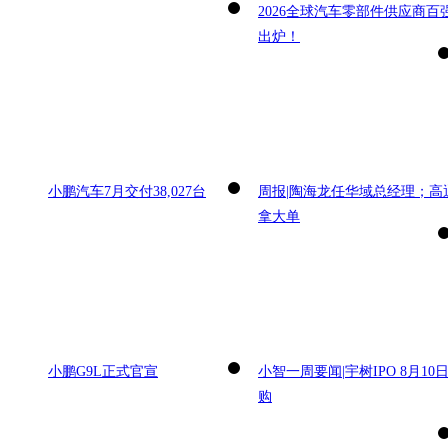
2026全球汽车零部件供应商百
出炉！
小鹏汽车7月交付38,027台
周报|陶海龙任华域总经理；高
拿大单
小鹏G9L正式官宣
小智一周要闻|宇树IPO 8月10
购