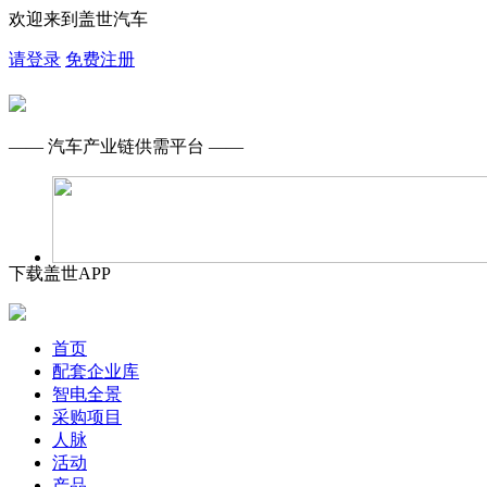
欢迎来到盖世汽车
请登录
免费注册
—— 汽车产业链供需平台 ——
下载盖世APP
首页
配套企业库
智电全景
采购项目
人脉
活动
产品