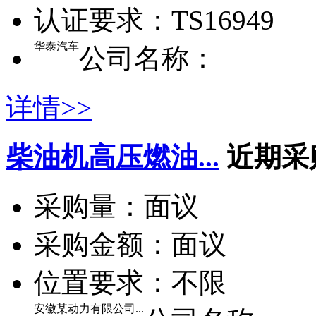
认证要求：
TS16949
华泰汽车
公司名称：
详情>>
柴油机高压燃油...
近期采
采购量：
面议
采购金额：
面议
位置要求：
不限
安徽某动力有限公司...