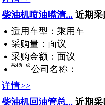
柴油机喷油嘴清...
近期采
适用车型：
乘用车
采购量：
面议
采购金额：
面议
某外资一级
公司名称：
详情>>
柴油机回油管总...
近期采