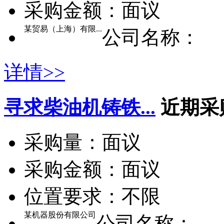
采购金额：
面议
某贸易（上海）有限...
公司名称：
详情>>
寻求柴油机铸铁...
近期采
采购量：
面议
采购金额：
面议
位置要求：
不限
某机器股份有限公司
公司名称：