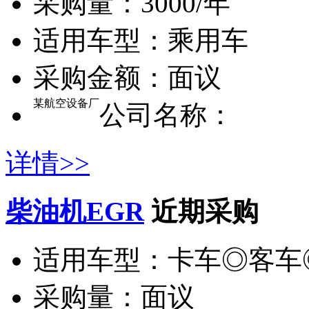
采购量：
3000/年
适用车型：
乘用车
采购金额：
面议
某航空设备厂
公司名称：
详情>>
柴油机EGR
近期采购
适用车型：
卡车◎客车
采购量：
面议