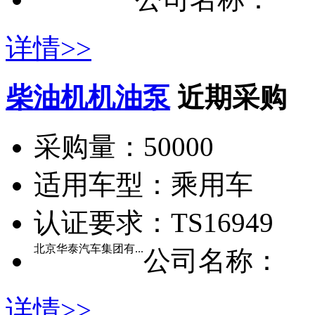
详情>>
柴油机机油泵
近期采购
采购量：
50000
适用车型：
乘用车
认证要求：
TS16949
北京华泰汽车集团有...
公司名称：
详情>>