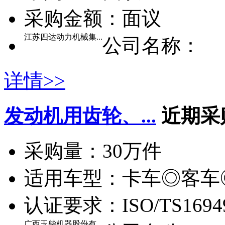
采购金额：
面议
江苏四达动力机械集...
公司名称：
详情>>
发动机用齿轮、...
近期采
采购量：
30万件
适用车型：
卡车◎客车
认证要求：
ISO/TS1694
广西玉柴机器股份有...