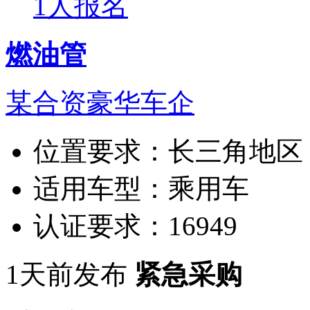
1人报名
燃油管
某合资豪华车企
位置要求：
长三角地区
适用车型：
乘用车
认证要求：
16949
1天前发布
紧急采购