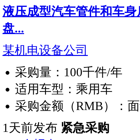
液压成型汽车管件和车身
盘...
某机电设备公司
采购量：
100千件/年
适用车型：
乘用车
采购金额（RMB）：
面
1天前发布
紧急采购