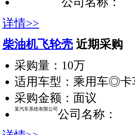
公司名称：
详情>>
柴油机飞轮壳
近期采购
采购量：
10万
适用车型：
乘用车◎卡
采购金额：
面议
某汽车系统有限公司
公司名称：