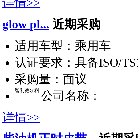
详情>>
glow pl...
近期采购
适用车型：
乘用车
认证要求：
具备ISO/T
采购量：
面议
智利德尔科
公司名称：
详情>>