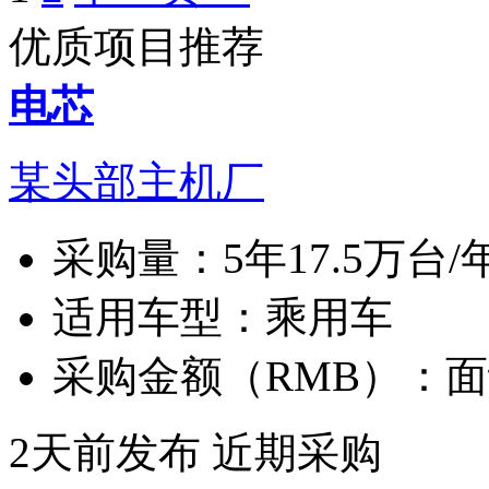
优质项目推荐
电芯
某头部主机厂
采购量：
5年17.5万台/
适用车型：
乘用车
采购金额（RMB）：
面
2天前发布
近期采购