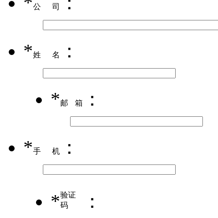
*
：
公司
*
：
姓名
*
：
邮箱
*
：
手机
*
验证
：
码