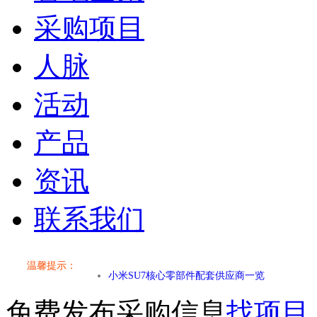
采购项目
人脉
活动
产品
资讯
联系我们
小米SU7核心零部件配套供应商一览
温馨提示：
乐道L60核心零部件配套供应商一览
免费发布采购信息
找项目
第二代 AION V核心零部件配套供应商一览