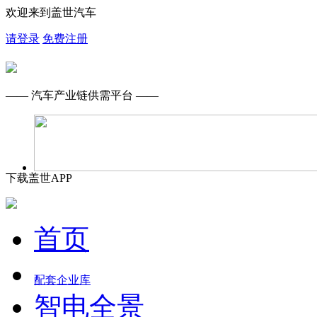
欢迎来到盖世汽车
请登录
免费注册
—— 汽车产业链供需平台 ——
下载盖世APP
首页
配套企业库
智电全景