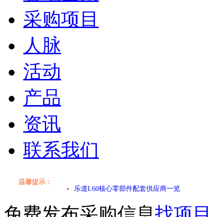
采购项目
人脉
活动
产品
资讯
联系我们
小米SU7核心零部件配套供应商一览
温馨提示：
乐道L60核心零部件配套供应商一览
免费发布采购信息
找项目
第二代 AION V核心零部件配套供应商一览