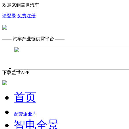
欢迎来到盖世汽车
请登录
免费注册
—— 汽车产业链供需平台 ——
下载盖世APP
首页
配套企业库
智电全景