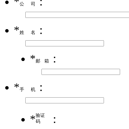
*
：
公司
*
：
姓名
*
：
邮箱
*
：
手机
*
验证
：
码