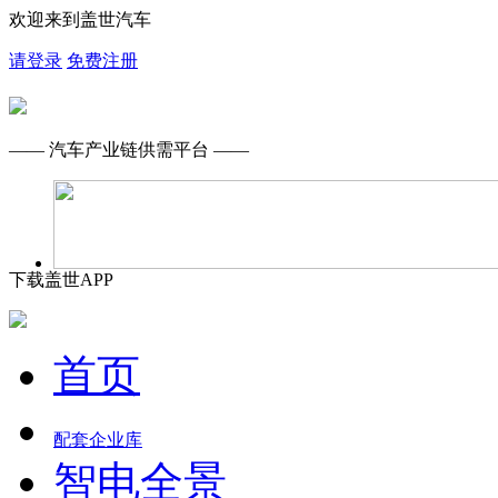
欢迎来到盖世汽车
请登录
免费注册
—— 汽车产业链供需平台 ——
下载盖世APP
首页
配套企业库
智电全景