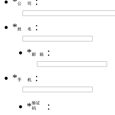
*
：
公司
*
：
姓名
*
：
邮箱
*
：
手机
*
验证
：
码