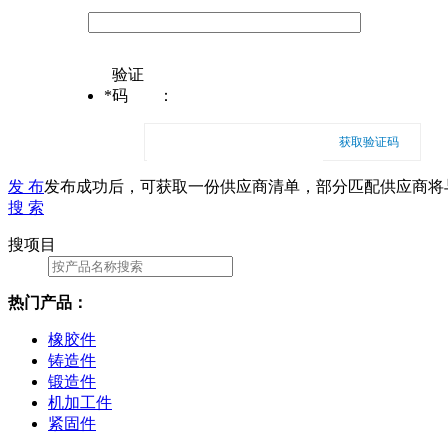
验证
*
码
：
获取验证码
发 布
发布成功后，可获取一份供应商清单，部分匹配供应商将
搜 索
搜项目
热门产品：
橡胶件
铸造件
锻造件
机加工件
紧固件