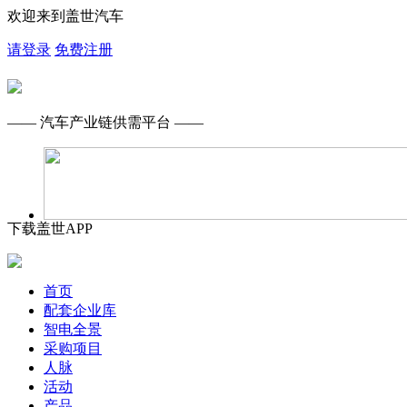
欢迎来到盖世汽车
请登录
免费注册
—— 汽车产业链供需平台 ——
下载盖世APP
首页
配套企业库
智电全景
采购项目
人脉
活动
产品