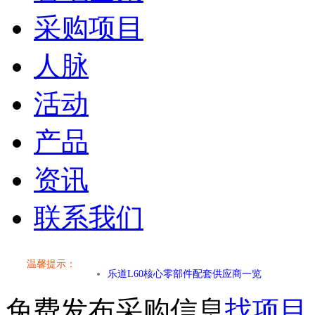
采购项目
人脉
活动
产品
资讯
联系我们
小米SU7核心零部件配套供应商一览
乐道L60核心零部件配套供应商一览
温馨提示：
第二代 AION V核心零部件配套供应商一览
免费发布采购信息
找项目
小米SU7核心零部件配套供应商一览