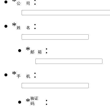
*
：
公司
*
：
姓名
*
：
邮箱
*
：
手机
*
验证
：
码