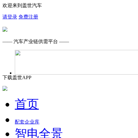
欢迎来到盖世汽车
请登录
免费注册
—— 汽车产业链供需平台 ——
下载盖世APP
首页
配套企业库
智电全景