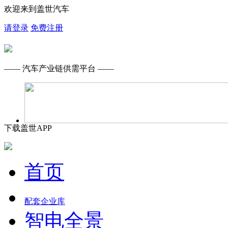
欢迎来到盖世汽车
请登录
免费注册
—— 汽车产业链供需平台 ——
下载盖世APP
首页
配套企业库
智电全景