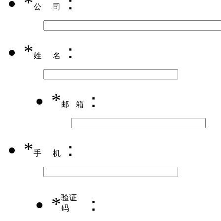
*
：
公司
*
：
姓名
*
：
邮箱
*
：
手机
*
验证
：
码