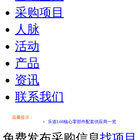
采购项目
人脉
活动
产品
资讯
联系我们
小米SU7核心零部件配套供应商一览
乐道L60核心零部件配套供应商一览
温馨提示：
第二代 AION V核心零部件配套供应商一览
免费发布采购信息
找项目
小米SU7核心零部件配套供应商一览