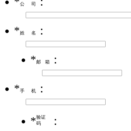
*
：
公司
*
：
姓名
*
：
邮箱
*
：
手机
*
验证
：
码