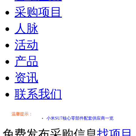
采购项目
人脉
活动
产品
资讯
联系我们
小米SU7核心零部件配套供应商一览
温馨提示：
乐道L60核心零部件配套供应商一览
免费发布采购信息
找项目
第二代 AION V核心零部件配套供应商一览