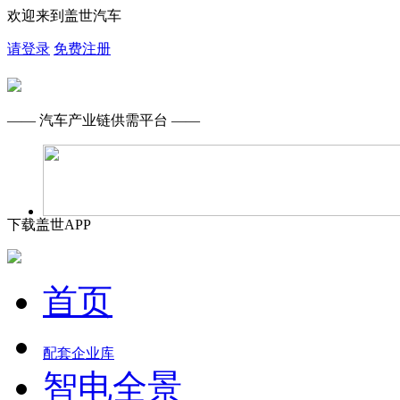
欢迎来到盖世汽车
请登录
免费注册
—— 汽车产业链供需平台 ——
下载盖世APP
首页
配套企业库
智电全景