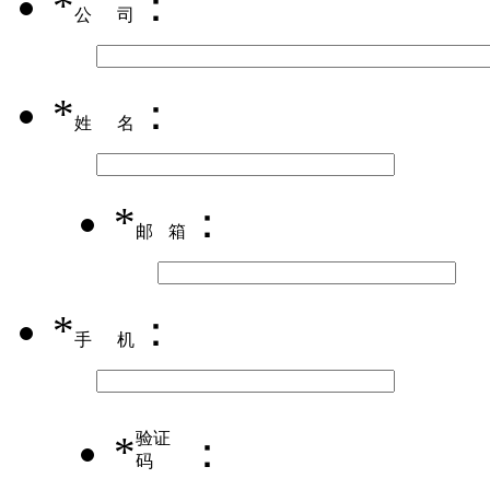
*
：
公司
*
：
姓名
*
：
邮箱
*
：
手机
*
验证
：
码