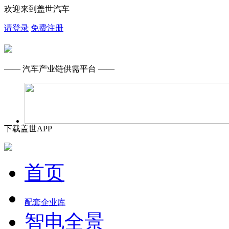
欢迎来到盖世汽车
请登录
免费注册
—— 汽车产业链供需平台 ——
下载盖世APP
首页
配套企业库
智电全景