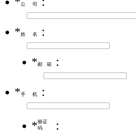
*
：
公司
*
：
姓名
*
：
邮箱
*
：
手机
*
验证
：
码