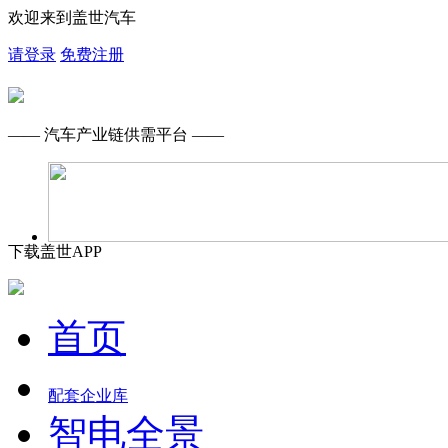
欢迎来到盖世汽车
请登录
免费注册
—— 汽车产业链供需平台 ——
下载盖世APP
首页
配套企业库
智电全景