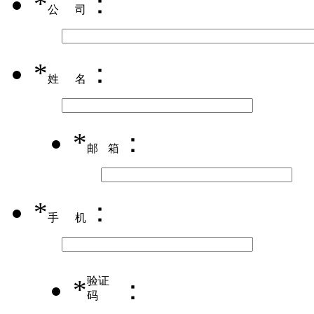
*
：
公司
*
：
姓名
*
：
邮箱
*
：
手机
*
验证
：
码