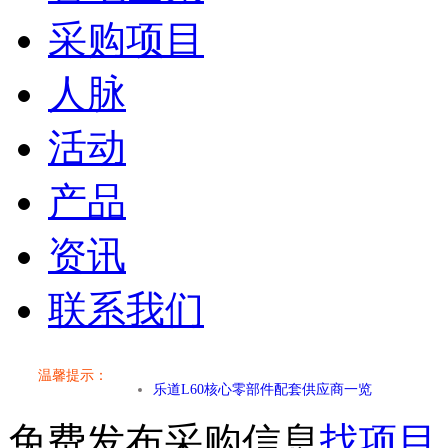
采购项目
人脉
活动
产品
资讯
联系我们
小米SU7核心零部件配套供应商一览
乐道L60核心零部件配套供应商一览
温馨提示：
第二代 AION V核心零部件配套供应商一览
免费发布采购信息
找项目
小米SU7核心零部件配套供应商一览