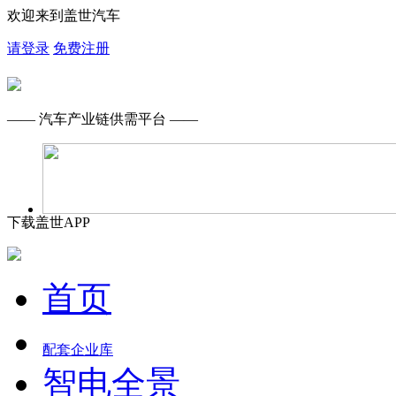
欢迎来到盖世汽车
请登录
免费注册
—— 汽车产业链供需平台 ——
下载盖世APP
首页
配套企业库
智电全景