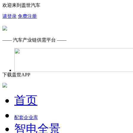
欢迎来到盖世汽车
请登录
免费注册
—— 汽车产业链供需平台 ——
下载盖世APP
首页
配套企业库
智电全景