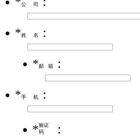
*
：
公司
*
：
姓名
*
：
邮箱
*
：
手机
*
验证
：
码