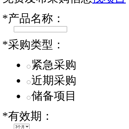
小米SU7核心零部件配套供应商一览
*
产品名称：
乐道L60核心零部件配套供应商一览
第二代 AION V核心零部件配套供应商一览
*
采购类型：
紧急采购
近期采购
储备项目
*
有效期：