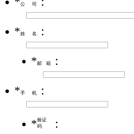
*
：
公司
*
：
姓名
*
：
邮箱
*
：
手机
*
验证
：
码