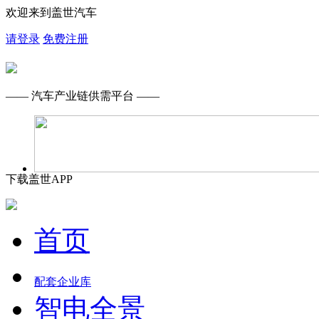
欢迎来到盖世汽车
请登录
免费注册
—— 汽车产业链供需平台 ——
下载盖世APP
首页
配套企业库
智电全景