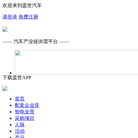
欢迎来到盖世汽车
请登录
免费注册
—— 汽车产业链供需平台 ——
下载盖世APP
首页
配套企业库
智电全景
采购项目
人脉
活动
产品