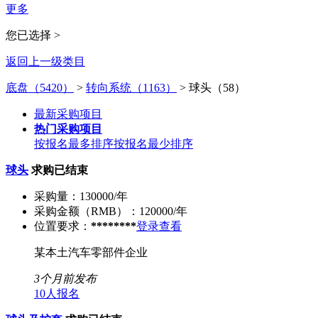
更多
您已选择 >
返回上一级类目
底盘（5420）
>
转向系统（1163）
>
球头（58）
最新采购项目
热门采购项目
按报名最多排序
按报名最少排序
球头
求购已结束
采购量：
130000/年
采购金额（RMB）：
120000/年
位置要求：
********
登录查看
某本土汽车零部件企业
3个月前发布
10人报名