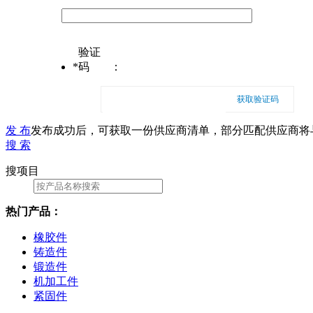
验证
*
码
：
获取验证码
发 布
发布成功后，可获取一份供应商清单，部分匹配供应商将
搜 索
搜项目
热门产品：
橡胶件
铸造件
锻造件
机加工件
紧固件