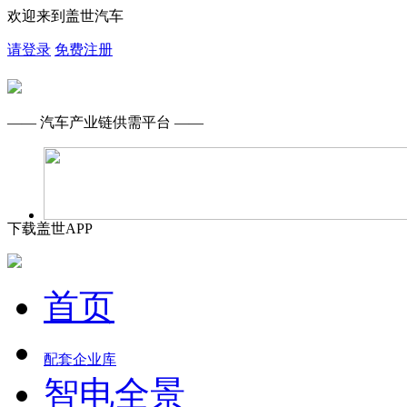
欢迎来到盖世汽车
请登录
免费注册
—— 汽车产业链供需平台 ——
下载盖世APP
首页
配套企业库
智电全景