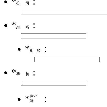
*
：
公司
*
：
姓名
*
：
邮箱
*
：
手机
*
验证
：
码