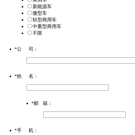
新能源车
微型车
轻型商用车
中重型商用车
不限
*
公司
：
*
姓名
：
*
邮箱
：
*
手机
：