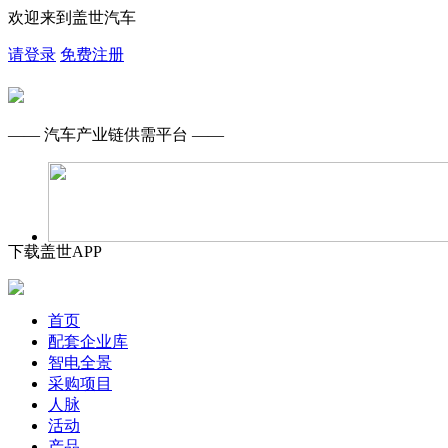
欢迎来到盖世汽车
请登录
免费注册
—— 汽车产业链供需平台 ——
下载盖世APP
首页
配套企业库
智电全景
采购项目
人脉
活动
产品