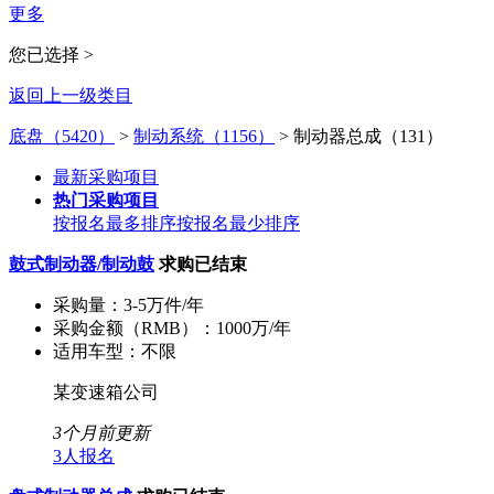
更多
您已选择 >
返回上一级类目
底盘（5420）
>
制动系统（1156）
>
制动器总成（131）
最新采购项目
热门采购项目
按报名最多排序
按报名最少排序
鼓式制动器/制动鼓
求购已结束
采购量：
3-5万件/年
采购金额（RMB）：
1000万/年
适用车型：
不限
某变速箱公司
3个月前更新
3人报名