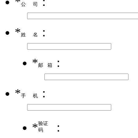
*
：
公司
*
：
姓名
*
：
邮箱
*
：
手机
*
验证
：
码