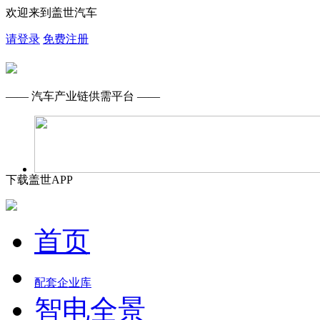
欢迎来到盖世汽车
请登录
免费注册
—— 汽车产业链供需平台 ——
下载盖世APP
首页
配套企业库
智电全景