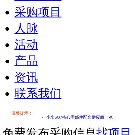
采购项目
人脉
活动
产品
资讯
联系我们
小米SU7核心零部件配套供应商一览
温馨提示：
乐道L60核心零部件配套供应商一览
免费发布采购信息
找项目
第二代 AION V核心零部件配套供应商一览