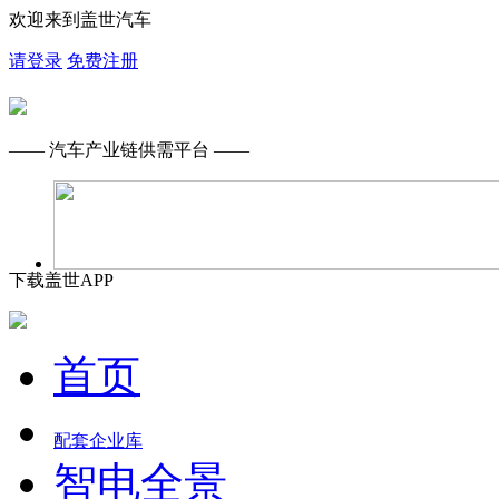
欢迎来到盖世汽车
请登录
免费注册
—— 汽车产业链供需平台 ——
下载盖世APP
首页
配套企业库
智电全景