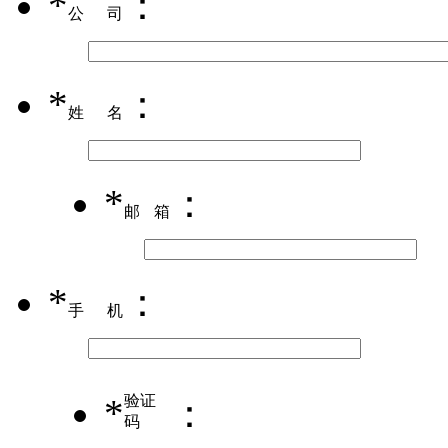
*
：
公司
*
：
姓名
*
：
邮箱
*
：
手机
*
验证
：
码