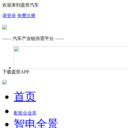
欢迎来到盖世汽车
请登录
免费注册
—— 汽车产业链供需平台 ——
下载盖世APP
首页
配套企业库
智电全景