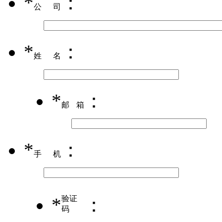
*
：
公司
*
：
姓名
*
：
邮箱
*
：
手机
*
验证
：
码