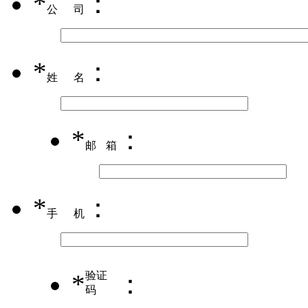
*
：
公司
*
：
姓名
*
：
邮箱
*
：
手机
*
验证
：
码