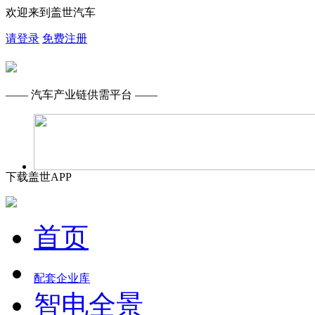
欢迎来到盖世汽车
请登录
免费注册
—— 汽车产业链供需平台 ——
下载盖世APP
首页
配套企业库
智电全景