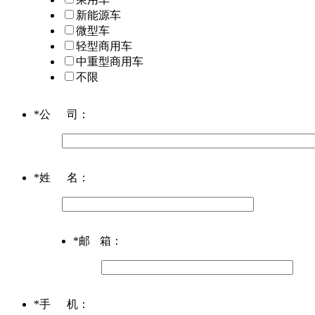
新能源车
微型车
轻型商用车
中重型商用车
不限
*
公司
：
*
姓名
：
*
邮箱
：
*
手机
：