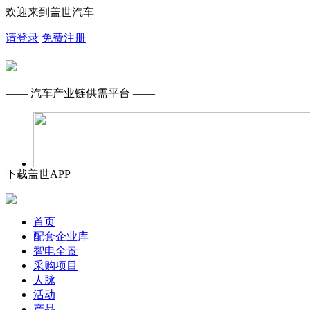
欢迎来到盖世汽车
请登录
免费注册
—— 汽车产业链供需平台 ——
下载盖世APP
首页
配套企业库
智电全景
采购项目
人脉
活动
产品