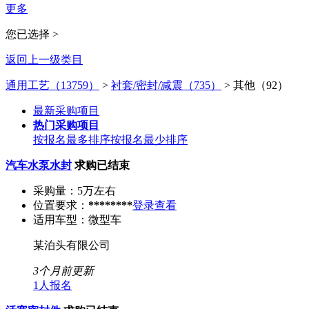
更多
您已选择 >
返回上一级类目
通用工艺（13759）
>
衬套/密封/减震（735）
>
其他（92）
最新采购项目
热门采购项目
按报名最多排序
按报名最少排序
汽车水泵水封
求购已结束
采购量：
5万左右
位置要求：
********
登录查看
适用车型：
微型车
某泊头有限公司
3个月前更新
1人报名