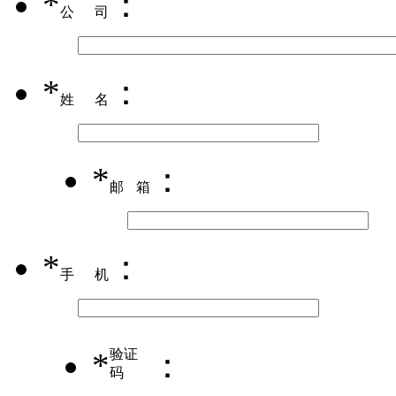
*
：
公司
*
：
姓名
*
：
邮箱
*
：
手机
*
验证
：
码