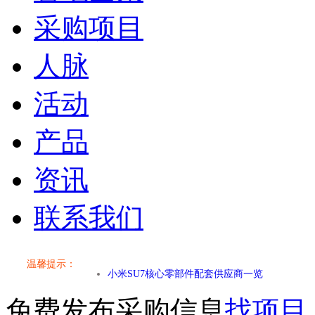
采购项目
人脉
活动
产品
资讯
联系我们
小米SU7核心零部件配套供应商一览
温馨提示：
乐道L60核心零部件配套供应商一览
免费发布采购信息
找项目
第二代 AION V核心零部件配套供应商一览