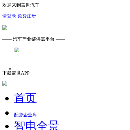
欢迎来到盖世汽车
请登录
免费注册
—— 汽车产业链供需平台 ——
下载盖世APP
首页
配套企业库
智电全景